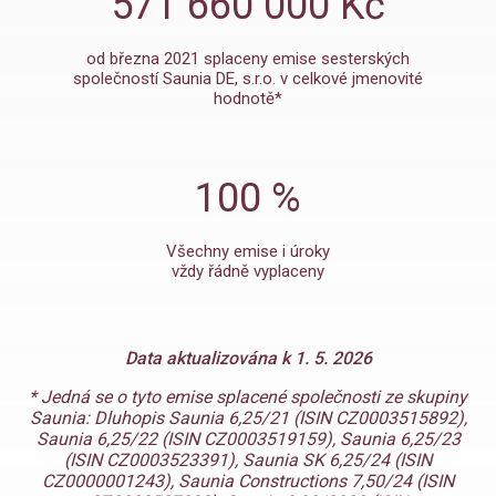
571 660 000 Kč
od března 2021 splaceny emise sesterských
společností Saunia DE, s.r.o. v celkové jmenovité
hodnotě*
100 %
Všechny emise i úroky
vždy řádně vyplaceny
Data aktualizována k 1. 5. 2026
* Jedná se o tyto emise splacené společnosti ze skupiny
Saunia: Dluhopis Saunia 6,25/21 (ISIN CZ0003515892),
Saunia 6,25/22 (ISIN CZ0003519159), Saunia 6,25/23
(ISIN CZ0003523391), Saunia SK 6,25/24 (ISIN
CZ0000001243), Saunia Constructions 7,50/24 (ISIN