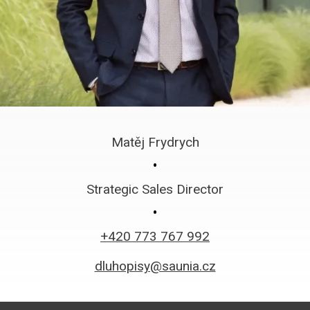
Matěj Frydrych​​
•
Strategic Sales Director
•
+420 773 767 992
dluhopisy@saunia.cz