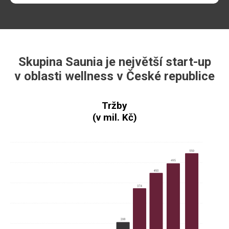
Skupina Saunia je největší start-up
v oblasti wellness v České republice
Tržby
(v mil. Kč)