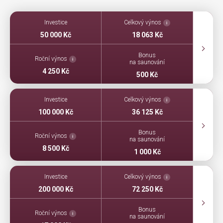
Investice
Celkový výnos
50 000 Kč
18 063 Kč
Bonus
Roční výnos
na saunování
4 250 Kč
500 Kč
Investice
Celkový výnos
100 000 Kč
36 125 Kč
Bonus
Roční výnos
na saunování
8 500 Kč
1 000 Kč
Investice
Celkový výnos
200 000 Kč
72 250 Kč
Bonus
Roční výnos
na saunování