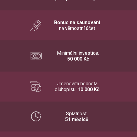
Bonus na saunování
na věrnostní účet
Minimální investice:
50 000 Kč
Jmenovitá hodnota
dluhopisu:
10 000 Kč
Splatnost:
51 měsíců