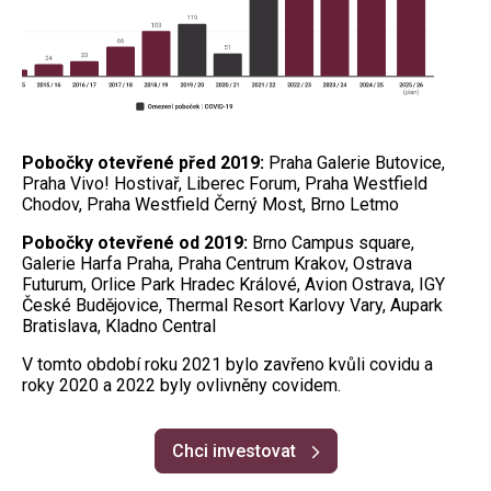
Pobočky otevřené před 2019:
Praha Galerie Butovice,
Praha Vivo! Hostivař, Liberec Forum, Praha Westfield
Chodov, Praha Westfield Černý Most, Brno Letmo
Pobočky otevřené od 2019:
Brno Campus square,
Galerie Harfa Praha, Praha Centrum Krakov, Ostrava
Futurum, Orlice Park Hradec Králové, Avion Ostrava, IGY
České Budějovice, Thermal Resort Karlovy Vary, Aupark
Bratislava, Kladno Central
V tomto období roku 2021 bylo zavřeno kvůli covidu a
roky 2020 a 2022 byly ovlivněny covidem.
Chci investovat