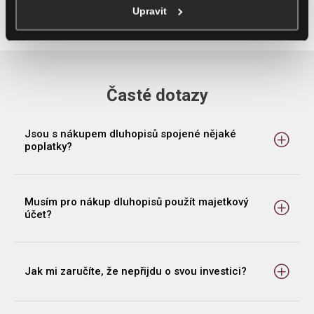
Upravit
Časté dotazy
Jsou s nákupem dluhopisů spojené nějaké
poplatky?
Musím pro nákup dluhopisů použít majetkový
účet?
Jak mi zaručíte, že nepřijdu o svou investici?